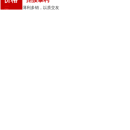
拒绝暴利
薄利多销，以质交友
薄利多销，以质交友
诚信服务、交货准时
诚信服务、交货准时
产品长期稳定供应，确保您无后顾
产品长期稳定供应，确保您无后顾
之忧
之忧
关于我们
烟台泽邦化工有限公司
我们烟台泽邦化工有限公司与汉高合作已长
达十数年，具体可以追溯于2005年，是汉高公司
授权的经销商，长期代理乐泰胶水。
乐泰不仅可以为客户提供先进的产品和系统
的解决方案。其强烈的客户至上意识、注重的产
品质量、积极的创新精神以及可持续的商务实践
让其成为我们必不可少的合作伙伴。而且乐泰与