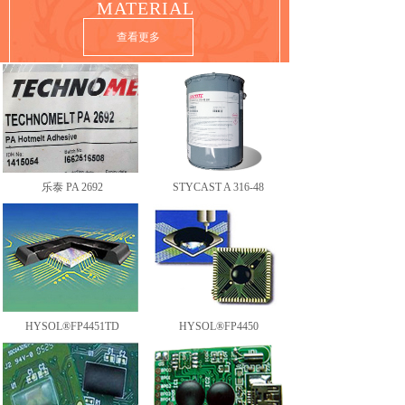
MATERIAL
查看更多
乐泰 PA 2692
STYCAST A 316-48
HYSOL®FP4451TD
HYSOL®FP4450