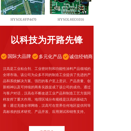
HYSOL®FP4470
HYSOL®EO1016
以科技为开路先锋
国际大品牌
多元化产品
诚信经销商
汉高是工业粘合剂、工业密封剂和功能性涂料产品领域的
全球市场。该公司为众多不同的制造工业提供了先进的产
品和系统解决方案。强烈的客户至上意识、产品质量、创
新精神以及可持续的商务实践促成了该公司的成功。通过
与客户对话，汉高在不断改进工业产品和制造工艺方面同
样发挥了重大作用。地理区域分布规模是汉高的基础力
量：通过无缝全球网络，汉高可在世界任何地区提供同等
高标准的技术研究、产品开发、应用测试和销售支持。