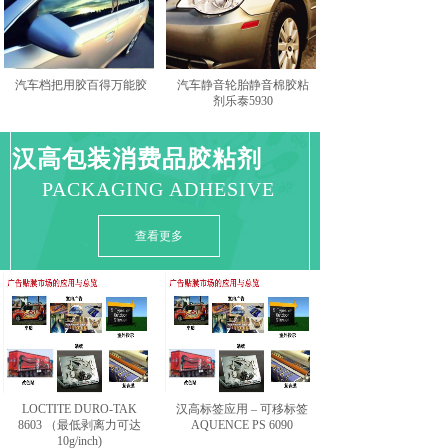
汽车档把用胶百得万能胶
汽车静音轮胎静音棉胶粘
剂乐泰5930
汉高包装消费品胶粘剂
PACKAGING ADHESIVE
查看更多
LOCTITE DURO-TAK
汉高标签应用 – 可移标签
8603 （最低剥离力可达
AQUENCE PS 6090
10g/inch)